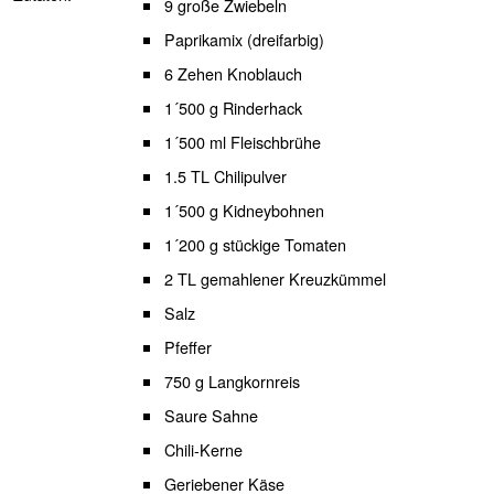
9 große Zwiebeln
Paprikamix (dreifarbig)
6 Zehen Knoblauch
1´500 g Rinderhack
1´500 ml Fleischbrühe
1.5 TL Chilipulver
1´500 g Kidneybohnen
1´200 g stückige Tomaten
2 TL gemahlener Kreuzkümmel
Salz
Pfeffer
750 g Langkornreis
Saure Sahne
Chili-Kerne
Geriebener Käse