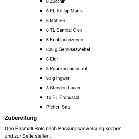
6 Zucchini
6 EL Ketjap Manis
6 Möhren
6 TL Sambal Olek
6 Knoblauchzehen
600 g Gemüsezwiebel
6 Eier
3 Paprikaschoten rot
90 g Ingwer
3 Stangen Lauch
15 EL Erdnussöl
Pfeffer, Salz
Zubereitung
Den Basmati Reis nach Packungsanweisung kochen
und zur Seite stellen.