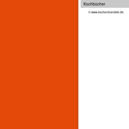
Kochbücher
© www.kochenfuerviele.de