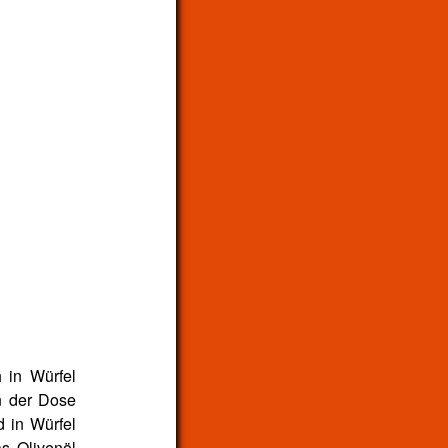
 in Würfel
n der Dose
 in Würfel
s Olivenöl