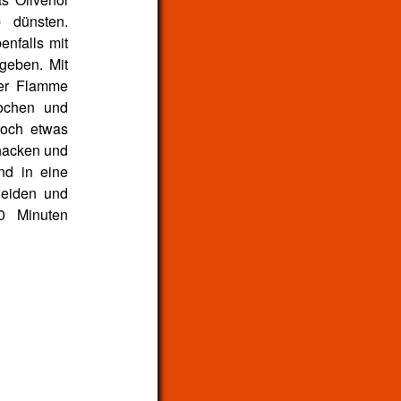
 dünsten.
nfalls mit
geben. Mit
ner Flamme
kochen und
noch etwas
 hacken und
d in eine
neiden und
0 Minuten