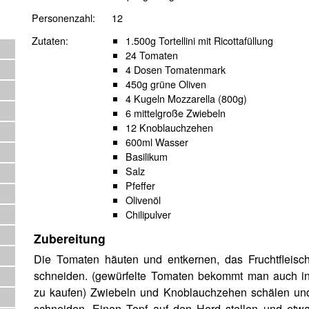
Personenzahl:
12
Zutaten:
1.500g Tortellini mit Ricottafüllung
24 Tomaten
4 Dosen Tomatenmark
450g grüne Oliven
4 Kugeln Mozzarella (800g)
6 mittelgroße Zwiebeln
12 Knoblauchzehen
600ml Wasser
Basilikum
Salz
Pfeffer
Olivenöl
Chilipulver
Zubereitung
Die Tomaten häuten und entkernen, das Fruchtfleisch
schneiden. (gewürfelte Tomaten bekommt man auch i
zu kaufen) Zwiebeln und Knoblauchzehen schälen und
schneiden. Einen Topf auf den Herd stellen und etwa